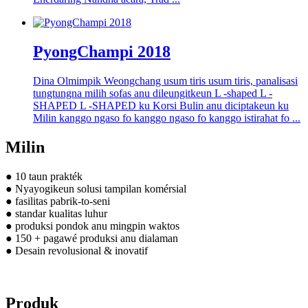
PyongChampi 2018
Dina Olmimpik Weongchang usum tiris usum tiris, panalisasi
tungtungna milih sofas anu dileungitkeun L -shaped L -
SHAPED L -SHAPED ku Korsi Bulin anu diciptakeun ku
Milin kanggo ngaso fo kanggo ngaso fo kanggo istirahat fo ...
Milin
● 10 taun prakték
● Nyayogikeun solusi tampilan komérsial
● fasilitas pabrik-to-seni
● standar kualitas luhur
● produksi pondok anu mingpin waktos
● 150 + pagawé produksi anu dialaman
● Desain revolusional & inovatif
Produk