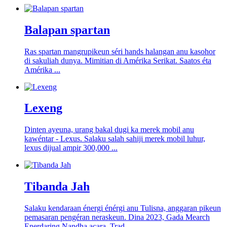
Balapan spartan
Ras spartan mangrupikeun séri hands halangan anu kasohor
di sakuliah dunya. Mimitian di Amérika Serikat. Saatos éta
Amérika ...
Lexeng
Dinten ayeuna, urang bakal dugi ka merek mobil anu
kawéntar - Lexus. Salaku salah sahiji merek mobil luhur,
lexus dijual ampir 300,000 ...
Tibanda Jah
Salaku kendaraan énergi énérgi anu Tulisna, anggaran pikeun
pemasaran pengéran neraskeun. Dina 2023, Gada Mearch
Enerdaring Nandha acara, Trad ...