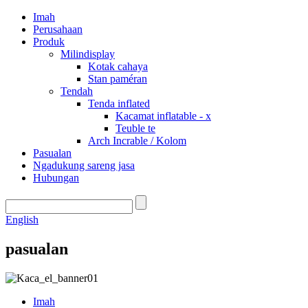
Imah
Perusahaan
Produk
Milindisplay
Kotak cahaya
Stan paméran
Tendah
Tenda inflated
Kacamat inflatable - x
Teuble te
Arch Incrable / Kolom
Pasualan
Ngadukung sareng jasa
Hubungan
English
pasualan
Imah