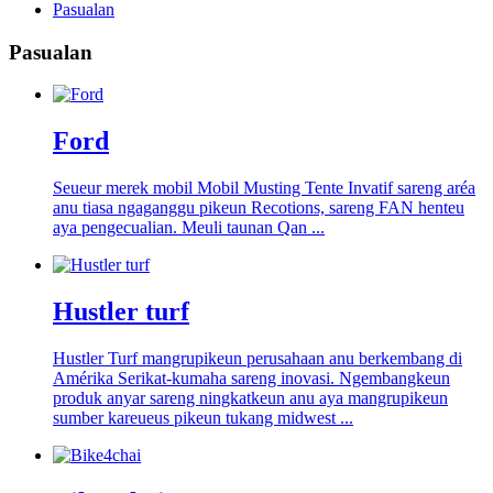
Pasualan
Pasualan
Ford
Seueur merek mobil Mobil Musting Tente Invatif sareng aréa
anu tiasa ngaganggu pikeun Recotions, sareng FAN henteu
aya pengecualian. Meuli taunan Qan ...
Hustler turf
Hustler Turf mangrupikeun perusahaan anu berkembang di
Amérika Serikat-kumaha sareng inovasi. Ngembangkeun
produk anyar sareng ningkatkeun anu aya mangrupikeun
sumber kareueus pikeun tukang midwest ...