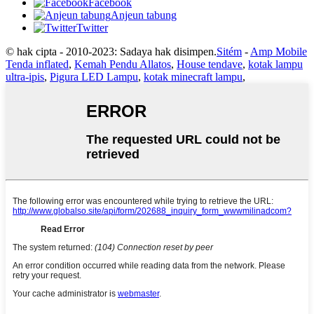
Facebook
Anjeun tabung
Twitter
© hak cipta - 2010-2023: Sadaya hak disimpen.
Sitém
-
Amp Mobile
Tenda inflated
,
Kemah Pendu Allatos
,
House tendave
,
kotak lampu
ultra-ipis
,
Pigura LED Lampu
,
kotak minecraft lampu
,