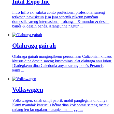
Intal Expo Inc
Intro Infro ak, salaku conto profésional profésional sareng
terkeser, nawiskeun jasa jasa sepenik pikeun paméran
domestik sareng internasional, rohangan & mundur & desain
banés & desain banés. Aranjeunna ngatur ...
Olahraga gairah
Olahraga gairah mangrupikeun perusahaan Caliconian khusus
khusus dina desain sareng kustomisasi alat olahraga anu luhur.
Diadegkeun dina Caledonia anyar sareng poliés Perancis,
kami ...
Volkswagen
Volkswagen, salah sahiji pabrik mobil panglegana di dunya.
Kami nyandak kareueus hébat dina kolaborasi sareng merek
radang ieu ku ngalamar aranjeunna tinggi ...