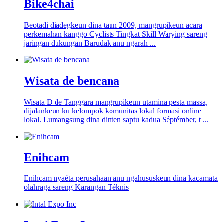
Bike4chai
Beotadi diadegkeun dina taun 2009, mangrupikeun acara
perkemahan kanggo Cyclists Tingkat Skill Warying sareng
jaringan dukungan Barudak anu ngarah ...
Wisata de bencana
Wisata D de Tanggara mangrupikeun utamina pesta massa,
dijalankeun ku kelompok komunitas lokal formasi online
lokal. Lumangsung dina dinten saptu kadua Séptémber, t ...
Enihcam
Enihcam nyaéta perusahaan anu ngahususkeun dina kacamata
olahraga sareng Karangan Téknis