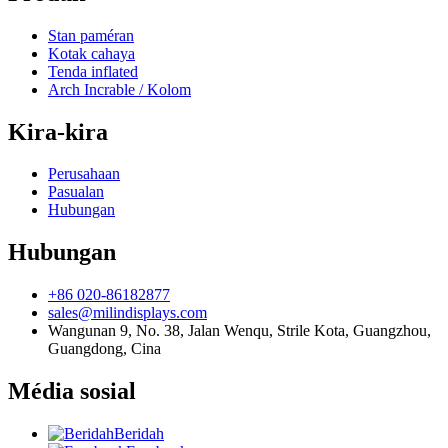
Stan paméran
Kotak cahaya
Tenda inflated
Arch Incrable / Kolom
Kira-kira
Perusahaan
Pasualan
Hubungan
Hubungan
+86 020-86182877
sales@milindisplays.com
Wangunan 9, No. 38, Jalan Wenqu, Strile Kota, Guangzhou,
Guangdong, Cina
Média sosial
Beridah